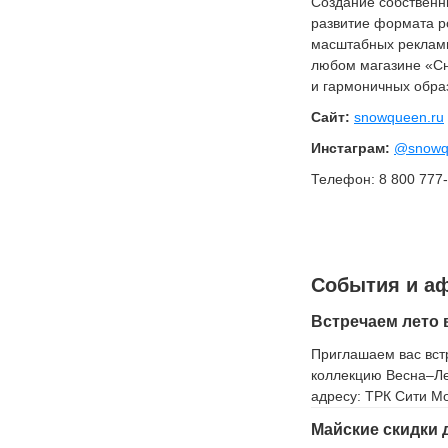
Создание собственн
развитие формата р
масштабных рекламн
любом магазине «Сн
и гармоничных образ
Сайт:
snowqueen.ru
Инстаграм:
@snowq
Телефон: 8 800 777-
События и а
Встречаем лето
Приглашаем вас встр
коллекцию Весна–Ле
адресу: ТРК Сити Мол
Майские скидки 