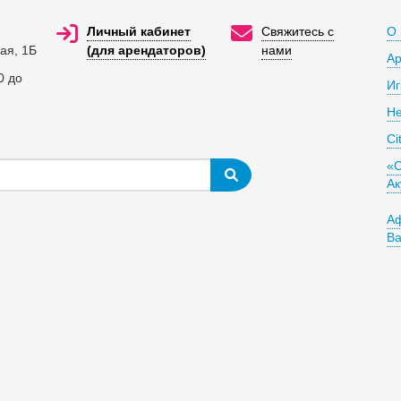
Личный кабинет
Свяжитесь с
О 
ая, 1Б
(для арендаторов)
нами
А
0 до
Иг
He
Ci
«С
Ак
А
В