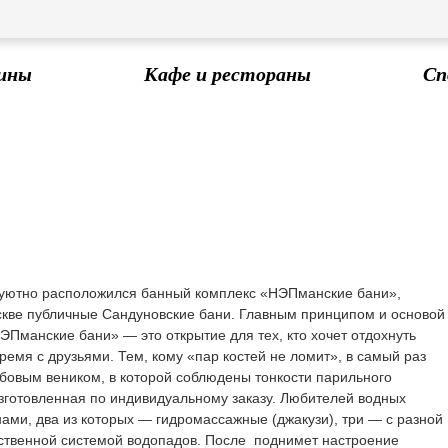
ины
Кафе и рестораны
Сп
 уютно расположился банный комплекс «НЭПманские бани»,
оскве публичные Сандуновские бани. Главным принципом и основой
ЭПманские бани» — это открытие для тех, кто хочет отдохнуть
ремя с друзьями. Тем, кому «пар костей не ломит», в самый раз
убовым веником, в которой соблюдены тонкости парильного
изготовленная по индивидуальному заказу. Любителей водных
ами, два из которых — гидромассажные (джакузи), три — с разной
обственной системой водопадов. После поднимет настроение