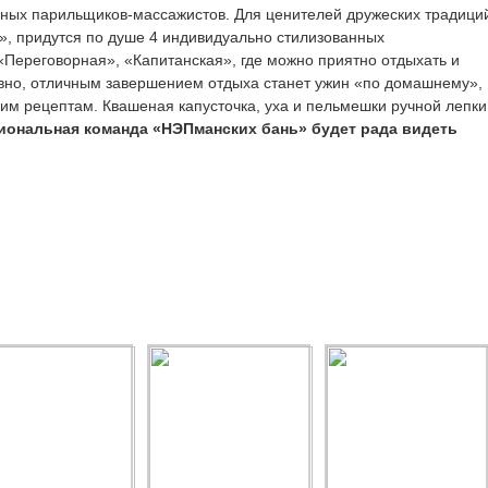
ных парильщиков-массажистов. Для ценителей дружеских традици
ю», придутся по душе 4 индивидуально стилизованных
Переговорная», «Капитанская», где можно приятно отдыхать и
словно, отличным завершением отдыха станет ужин «по домашнему»,
им рецептам. Квашеная капусточка, уха и пельмешки ручной лепки
ональная команда «НЭПманских бань» будет рада видеть