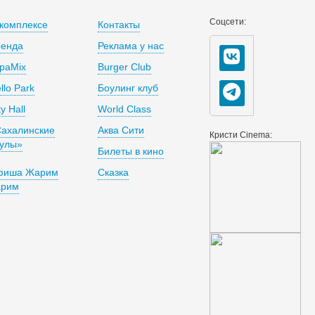
Соцсети:
комплексе
Контакты
ренда
Реклама у нас
раMix
Burger Club
llo Park
Боулинг клуб
ty Hall
World Class
ахалинские
Аква Сити
Кристи Cinema:
улы»
Билеты в кино
фиша Жарим
Сказка
арим