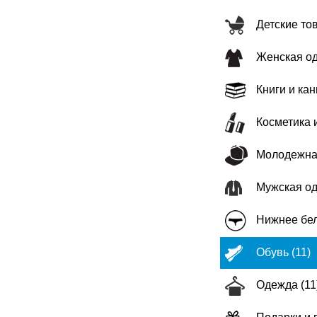
Детские то
Женская од
Книги и кан
Косметика 
Молодежная
Мужская од
Нижнее бел
Обувь (11)
Одежда (11